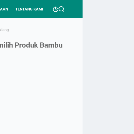
HAAN
TENTANG KAMI
ilang
milih Produk Bambu