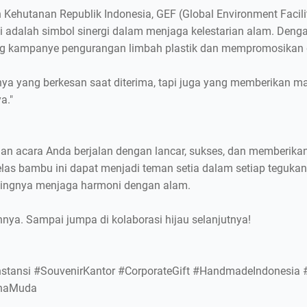
Kehutanan Republik Indonesia, GEF (Global Environment Facil
i adalah simbol sinergi dalam menjaga kelestarian alam. Deng
 kampanye pengurangan limbah plastik dan mempromosikan g
nya yang berkesan saat diterima, tapi juga yang memberikan m
a."
an acara Anda berjalan dengan lancar, sukses, dan memberikan
las bambu ini dapat menjadi teman setia dalam setiap tegukan 
ntingnya menjaga harmoni dengan alam.
nya. Sampai jumpa di kolaborasi hijau selanjutnya!
tansi #SouvenirKantor #CorporateGift #HandmadeIndonesia 
ahaMuda